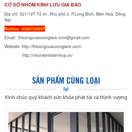
CƠ SỞ NHÔM KÍNH LƯU GIA BẢO
Địa chỉ: 521/19T Tổ 41, Khu phố 2, P.Long Bình, Biên Hoà, Đồng
Nai
Hotline: 0398700987
Email: thicongcuacuongiare.com@gmail.com
Website: http://thicongcuacuongiare.com/
http://nhomkinhbienhoa.vn/
SẢN PHẨM CÙNG LOẠI
Kính chúc quý khách sức khỏe phát tài và thịnh vượng