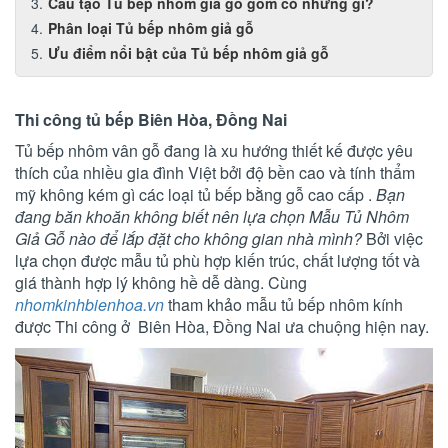
Cấu tạo Tủ bếp nhôm giả gỗ gồm có những gì?
Phân loại Tủ bếp nhôm giả gỗ
Ưu điểm nổi bật của Tủ bếp nhôm giả gỗ
Thi công tủ bếp Biên Hòa, Đồng Nai
Tủ bếp nhôm vân gỗ đang là xu hướng thiết kế được yêu
thích của nhiều gia đình Việt bởi độ bền cao và tính thẩm
mỹ không kém gì các loại tủ bếp bằng gỗ cao cấp .
Bạn
đang băn khoăn không biết nên lựa chọn Mẫu Tủ Nhôm
Giả Gỗ nào để lắp đặt cho không gian nhà mình?
Bởi việc
lựa chọn được mẫu tủ phù hợp kiến trúc, chất lượng tốt và
giá thành hợp lý không hề dễ dàng. Cùng
nhomkinhbienhoa.vn
tham khảo mẫu tủ bếp nhôm kính
được Thi công ở Biên Hòa, Đồng Nai
ưa chuộng hiện nay.