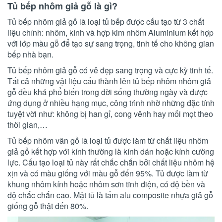
Tủ bếp nhôm giả gỗ là gì?
Tủ bếp nhôm giả gỗ là loại tủ bếp được cấu tạo từ 3 chất
liệu chính: nhôm, kính và hợp kim nhôm Aluminium kết hợp
với lớp màu gỗ để tạo sự sang trọng, tinh tế cho không gian
bếp nhà bạn.
Tủ bếp nhôm giả gỗ có vẻ đẹp sang trọng và cực kỳ tinh tế.
Tất cả những vật liệu cấu thành lên tủ bếp nhôm nhôm giả
gỗ đều khá phổ biến trong đời sống thường ngày và được
ứng dụng ở nhiều hạng mục, công trình nhờ những đặc tính
tuyệt vời như: không bị han gỉ, cong vênh hay mối mọt theo
thời gian,…
Tủ bếp nhôm vân gỗ là loại tủ được làm từ chất liệu nhôm
giả gỗ kết hợp với kính thường là kính dán hoặc kính cường
lực. Cấu tạo loại tủ này rất chắc chắn bởi chất liệu nhôm hệ
xịn và có màu giống với màu gỗ đến 95%. Tủ được làm từ
khung nhôm kính hoặc nhôm sơn tĩnh điện, có độ bền và
độ chắc chắn cao. Mặt tủ là tấm alu composite nhựa giả gỗ
giống gỗ thật đến 80%.