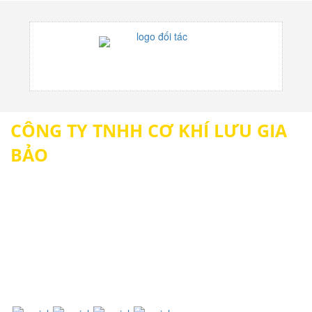
CÔNG TY TNHH CƠ KHÍ LƯU GIA
BẢO
Địa chỉ: Số 964, tổ 20, khu phố 8A, Phường Long Bình,
Đồng Nai
Hotline:
0398700987
Email: thicongcuacuongiare.com@gmail.com
Website: https://nhomkinhdongnai.com/
http://
nhomkinhbienhoa.vn/